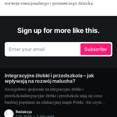
rozwoju emocjonalnego i poznawczego dziecka.
Sign up for more like this.
Enter your email
Subscribe
Integracyjne żłobki i przedszkola – jak
wpływają na rozwój malucha?
Szczegółowe spojrzenie na integracyjne żłobki i
przedszkolaIntegracyjne żłobki i przedszkola stają się coraz
bardziej popularne na edukacyjnej mapie Polski. Ale czym
dokładnie są te instytucje i jakie korzyści przynoszą dzieciom?
Redakcja
Integracyjne żłobki i przedszkola to miejsca, gdzie dzieci o
7 lip 2026
•
2 min read