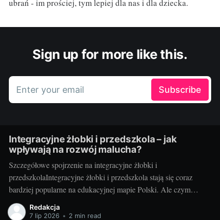
ubrań - im prościej, tym lepiej dla nas i dla dziecka.
Sign up for more like this.
Enter your email
Subscribe
Integracyjne żłobki i przedszkola – jak
wpływają na rozwój malucha?
Szczegółowe spojrzenie na integracyjne żłobki i
przedszkolaIntegracyjne żłobki i przedszkola stają się coraz
bardziej popularne na edukacyjnej mapie Polski. Ale czym
dokładnie są te instytucje i jakie korzyści przynoszą dzieciom?
Redakcja
Integracyjne żłobki i przedszkola to miejsca, gdzie dzieci o
7 lip 2026
•
2 min read