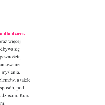
dla dzieci.
oraz więcej
odbywa się
 pewnością
gramowanie
 myślenia.
blemów, a także
 sposób, pod
 dziećmi. Kurs
ym!