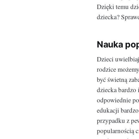
Dzięki temu dzi
dziecka? Spraw
Nauka pop
Dzieci uwielbia
rodzice możemy
być świetną zab
dziecka bardzo 
odpowiednie po
edukacji bardz
przypadku z pew
popularnością ci