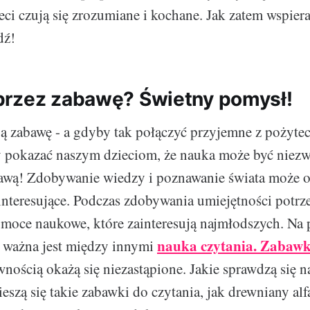
eci czują się zrozumiane i kochane. Jak zatem wspier
dź!
rzez zabawę? Świetny pomysł!
ją zabawę - a gdyby tak połączyć przyjemne z pożyt
 pokazać naszym dzieciom, że nauka może być niezw
awą! Zdobywanie wiedzy i poznawanie świata może ok
interesujące. Podczas zdobywania umiejętności potrz
moce naukowe, które zainteresują najmłodszych. Na 
nauka czytania. Zabawk
o ważna jest między innymi
nością okażą się niezastąpione. Jakie sprawdzą się n
eszą się takie zabawki do czytania, jak drewniany alf