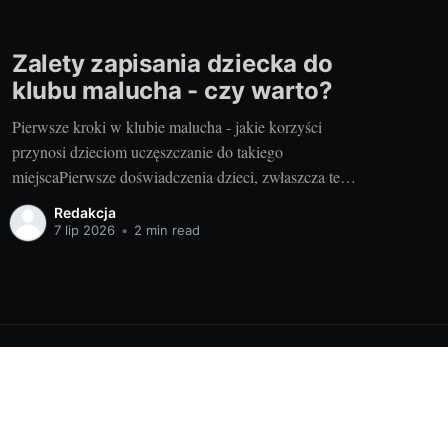
Zalety zapisania dziecka do
klubu malucha - czy warto?
Pierwsze kroki w klubie malucha - jakie korzyści
przynosi dzieciom uczęszczanie do takiego
miejscaPierwsze doświadczenia dzieci, zwłaszcza te
społeczne, są niezwykle ważne dla ich późniejszego
Redakcja
rozwoju. Właśnie dlatego decyzja o zapisaniu swojego
7 lip 2026
•
2 min read
malucha do klubu malucha warszawa chomiczówka
może okazać się jednym z najważniejszych kroków, jakie
jako rodzic możesz podjąć.
Powered by Ghost