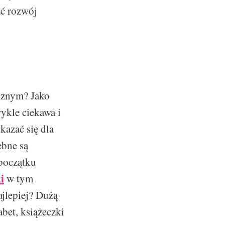
ać rozwój
ecznym? Jako
ykle ciekawa i
azać się dla
ebne są
początku
i
w tym
ajlepiej? Dużą
abet, książeczki