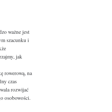
dzo ważne jest
nym szacunku i
kże
zajmy, jak
kę rowerową, na
lny czas
zwala rozwijać
go osobowości.