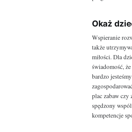
Okaż dzie
Wspieranie rozw
także utrzymywa
miłości. Dla dz
świadomość, że
bardzo jesteśmy
zagospodarować 
plac zabaw czy
spędzony wspóln
kompetencje spo