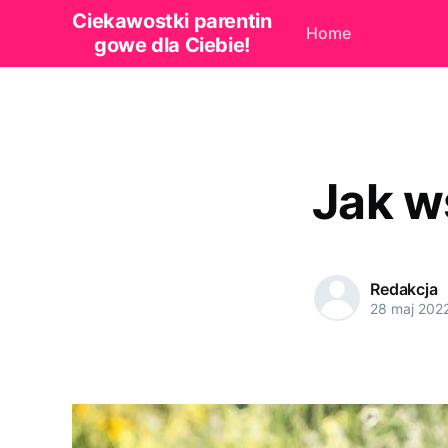
Ciekawostki parentin
Home
gowe dla Ciebie!
Jak w
Redakcja
28 maj 202