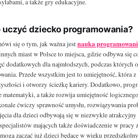
sylabami, a także gry edukacyjne.
 uczyć dziecko programowania?
nauka programowania 
mówi się o tym, jak ważna jest
innych miast w Polsce to miejsca, gdzie odbywa się c
jęć dodatkowych dla najmłodszych, podczas których 
ania. Przede wszystkim jest to umiejętność, która z
zyszłości i otworzy ścieżkę kariery. Dodatkowo, pro
matematyki, a także rozwija umiejętność logicznego
onale ćwiczy sprawność umysłu, rozwiązywania pro
ajęcia dla dzieci odbywają się w niezwykle atrakcyjny
pecjalistów mających także doświadczenie w pracy z
mogą zacząć już dzieci będące w wieku przedszkoln