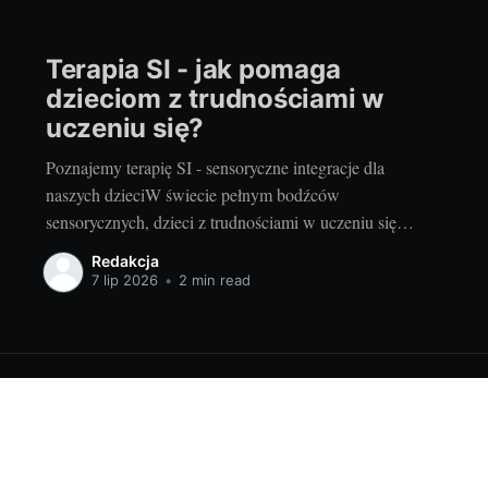
Terapia SI - jak pomaga
dzieciom z trudnościami w
uczeniu się?
Poznajemy terapię SI - sensoryczne integracje dla
naszych dzieciW świecie pełnym bodźców
sensorycznych, dzieci z trudnościami w uczeniu się
często zmagają się z nimi, mając problem z ich
Redakcja
prawidłowym odczytaniem i interpretacją. Jest to
7 lip 2026
•
2 min read
szczególnie zauważalne w przypadku dzieci ze spektrum
autyzmu, z ADHD, z zaburzeniami integracji
sensorycznej czy z