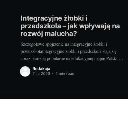
Integracyjne żłobki i
przedszkola – jak wpływają na
rozwój malucha?
Szczegółowe spojrzenie na integracyjne żłobki i
przedszkolaIntegracyjne żłobki i przedszkola stają się
coraz bardziej popularne na edukacyjnej mapie Polski.
Ale czym dokładnie są te instytucje i jakie korzyści
Redakcja
przynoszą dzieciom? Integracyjne żłobki i przedszkola to
7 lip 2026
•
2 min read
miejsca, gdzie dzieci o różnym poziomie rozwoju mają
możliwość nauki i zabawy wspólnie. Niezależnie od
Ciekawostki parentingowe dla Ciebie!
© 2026