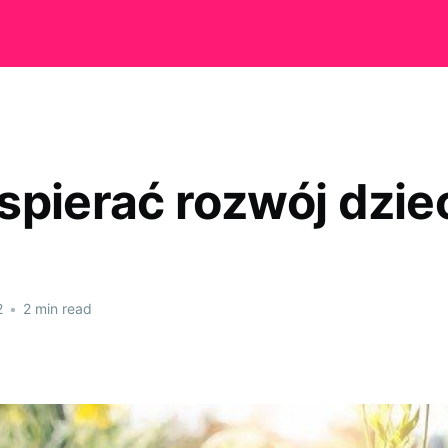
spierać rozwój dzie
2
•
2 min read