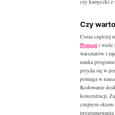
czy kamyczki z 
Czy warto
Coraz częściej 
Poznań
i wiele 
warsztatów i za
nauka programow
przyda się w pr
pomaga w nauce 
Kodowanie dosk
koncentracji. Z
czujnym okiem s
programowania 