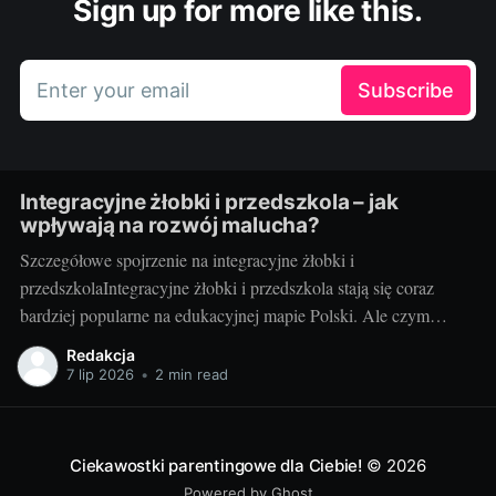
Sign up for more like this.
Enter your email
Subscribe
Integracyjne żłobki i przedszkola – jak
wpływają na rozwój malucha?
Szczegółowe spojrzenie na integracyjne żłobki i
przedszkolaIntegracyjne żłobki i przedszkola stają się coraz
bardziej popularne na edukacyjnej mapie Polski. Ale czym
dokładnie są te instytucje i jakie korzyści przynoszą dzieciom?
Redakcja
Integracyjne żłobki i przedszkola to miejsca, gdzie dzieci o
7 lip 2026
•
2 min read
różnym poziomie rozwoju mają możliwość nauki i zabawy
wspólnie. Niezależnie od
Ciekawostki parentingowe dla Ciebie!
© 2026
Powered by Ghost