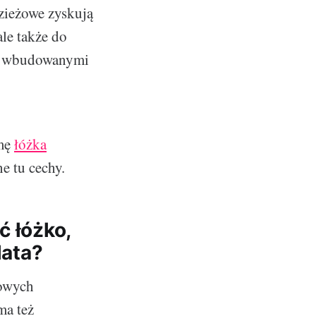
zieżowe zyskują
ale także do
k z wbudowanymi
rmę
łóżka
e tu cechy.
ć łóżko,
lata?
zowych
ma też