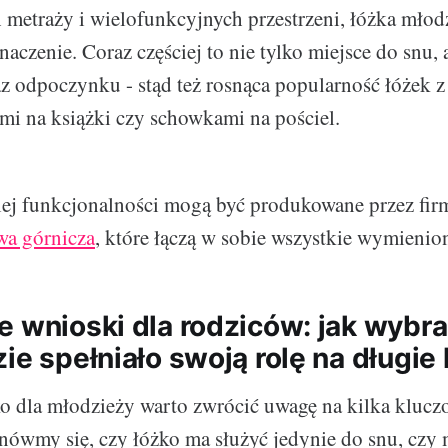
metraży i wielofunkcyjnych przestrzeni, łóżka młod
aczenie. Coraz częściej to nie tylko miejsce do snu, 
az odpoczynku - stąd też rosnąca popularność łóże
mi na książki czy schowkami na pościel.
iej funkcjonalności mogą być produkowane przez fi
wa górnicza
, które łączą w sobie wszystkie wymienion
e wnioski dla rodziców: jak wybra
ie spełniało swoją rolę na długie 
o dla młodzieży warto zwrócić uwagę na kilka kluc
nówmy się, czy łóżko ma służyć jedynie do snu, czy 