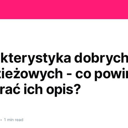
kterystyka dobrych
ieżowych - co powi
rać ich opis?
•
1 min read