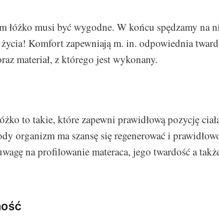
im łóżko musi być wygodne. W końcu spędzamy na n
o życia! Komfort zapewniają m. in. odpowiednia tward
raz materiał, z którego jest wykonany.
żko to takie, które zapewni prawidłową pozycję ciał
dy organizm ma szansę się regenerować i prawidłowo
agę na profilowanie materaca, jego twardość a także
ność