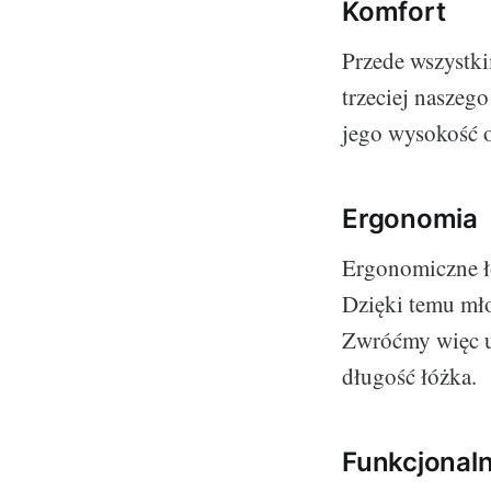
Komfort
Przede wszystk
trzeciej naszeg
jego wysokość o
Ergonomia
Ergonomiczne łó
Dzięki temu mło
Zwróćmy więc uw
długość łóżka.
Funkcjonal