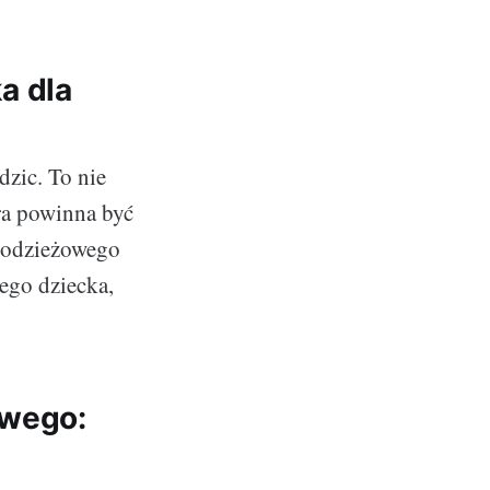
a dla
dzic. To nie
óra powinna być
młodzieżowego
ego dziecka,
owego: