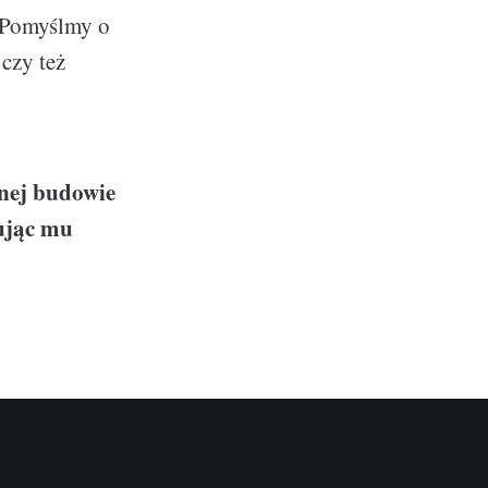
. Pomyślmy o
czy też
rnej budowie
ując mu