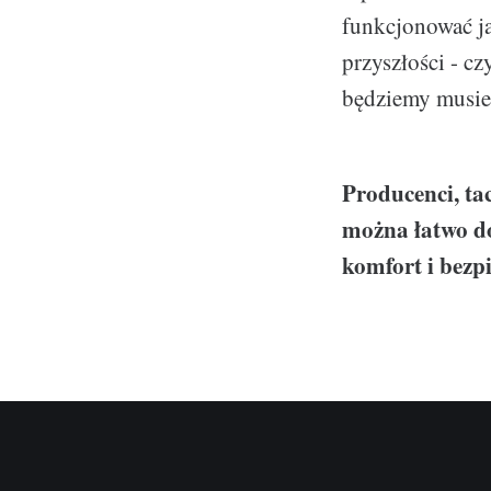
funkcjonować j
przyszłości - c
będziemy musiel
Producenci, ta
można łatwo d
komfort i bezpi